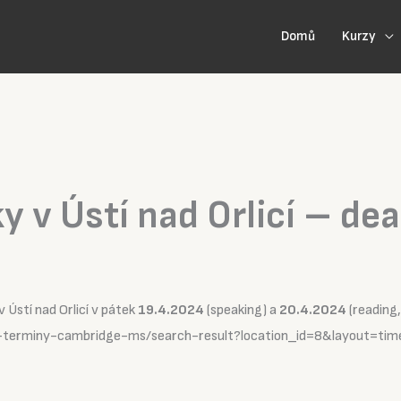
Domů
Kurzy
 v Ústí nad Orlicí – de
 Ústí nad Orlicí v pátek
19.4.2024
(speaking) a
20.4.2024
(reading,
y-terminy-cambridge-ms/search-result?location_id=8&layout=timel