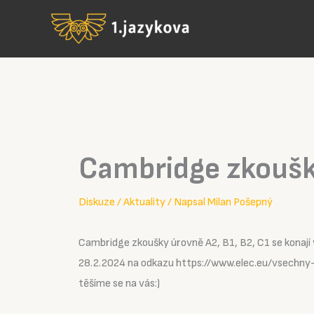
Přeskočit
na
obsah
Cambridge zkoušky
Diskuze
/
Aktuality
/ Napsal
Milan Pošepný
Cambridge zkoušky úrovně A2, B1, B2, C1 se konají v
28.2.2024 na odkazu https://www.elec.eu/vsechn
těšíme se na vás:)