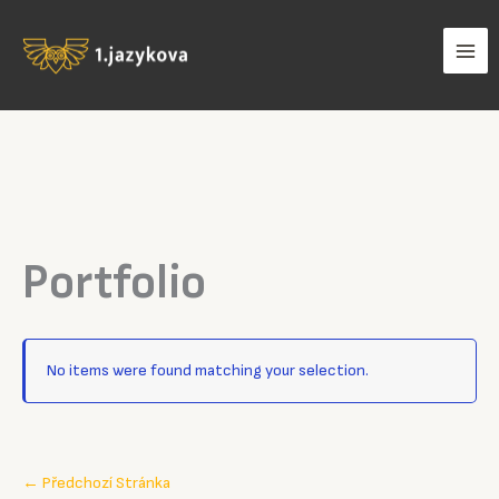
Přeskočit
na
obsah
Portfolio
No items were found matching your selection.
←
Předchozí Stránka